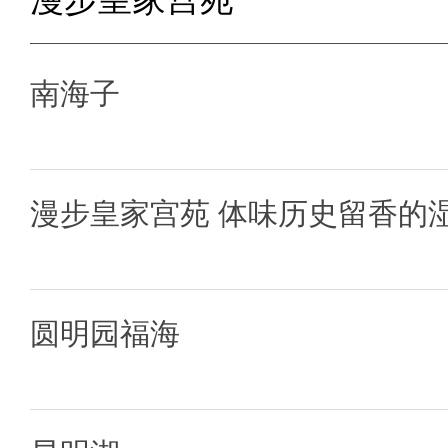
南海子
漫步皇家宫苑 体味历史留香的
圆明园福海