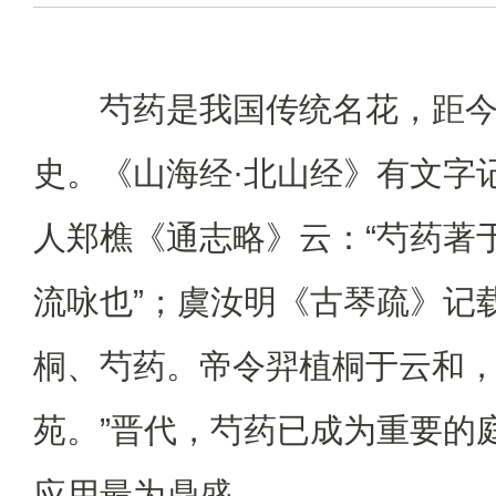
芍药是我国传统名花，距今
史。《山海经·北山经》有文字
人郑樵《通志略》云：“芍药著
流咏也”；虞汝明《古琴疏》记载
桐、芍药。帝令羿植桐于云和
苑。”晋代，芍药已成为重要的
应用最为鼎盛。