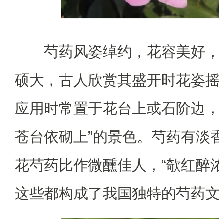
芍药风姿绰约，花容美好
硕大，古人欣赏其盛开时花姿
应用时常置于花台上或石阶边，
苍台依砌上”的景色。芍药有淡
花芍药比作微醺佳人，“欹红醉
这些都构成了我国独特的芍药