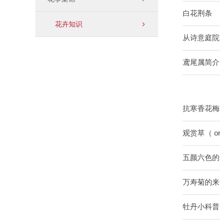
白花荆条
花卉知识
从诗意庭院
鸢尾属简介
抗寒香花梅
观赏草（ orn
五颜六色的
万寿菊的来
牡丹小科普