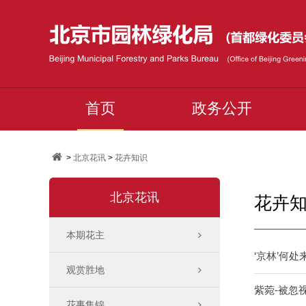
首页
政务公开
>
北京花讯
>
花卉知识
北京花讯
花卉
本期花主
‘京林’何处
观赏胜地
紫菀-被忽
花事集锦