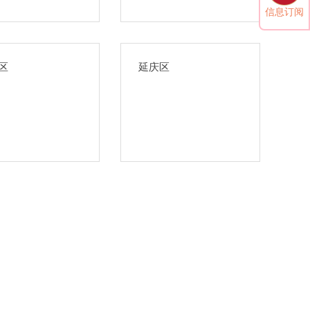
信息订阅
区
延庆区