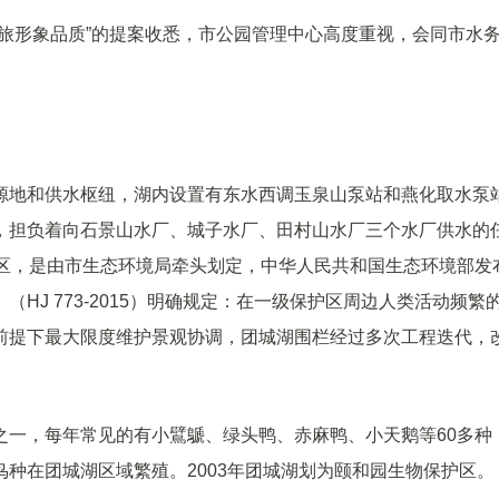
旅形象品质”的提案收悉，市公园管理中心高度重视，会同市水
源地和供水枢纽，湖内设置有东水西调玉泉山泵站和燕化取水泵
，担负着向石景山水厂、城子水厂、田村山水厂三个水厂供水的
护区，是由市生态环境局牵头划定，中华人民共和国生态环境部发
J 773-2015）明确规定：在
一级保护区周边人类活动频繁
前提下最大限度维护景观协调，团城湖围栏经过多次工程迭代，
之一，每年常见的有小鷿鷈、绿头鸭、赤麻鸭、小天鹅等60多种
种在团城湖区域繁殖。2003年团城湖划为颐和园生物保护区。