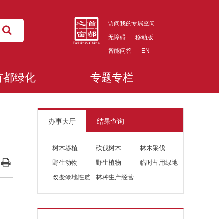
访问我的专属空间
无障碍
移动版
智能问答
EN
首都绿化
专题专栏
办事大厅
结果查询
树木移植
砍伐树木
林木采伐
野生动物
野生植物
临时占用绿地
改变绿地性质
林种生产经营