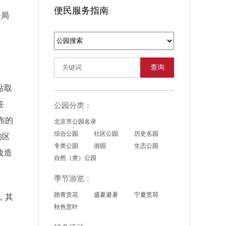
便民服务指南
务局
查询
站取
任
公园分类：
布的
北京市公园名录
综合公园
社区公园
历史名园
的区
专类公园
游园
生态公园
改造
自然（类）公园
季节游览：
踏青赏花
盛夏避暑
宁夏赏荷
，其
秋色赏叶