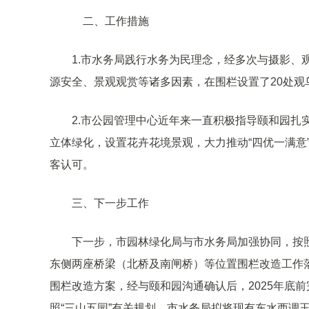
二、工作措施
1.市水务局践行水务为民理念，经多次与摄影、
源安全、景观观赏等诸多因素，在围栏设置了20处观
2.市公园管理中心近年来一直积极指导颐和园扎
立体绿化，设置花卉花境景观，大力推动“四优一满意
客认可。
三、下一步工作
下一步，市园林绿化局与市水务局加强协同，按照
东侧两座桥梁（北桥及南闸桥）等位置围栏改造工作落
围栏改造方案，经与颐和园沟通确认后，2025年底
照“三山五园”有关规划，市水务局拟将现有东水西调