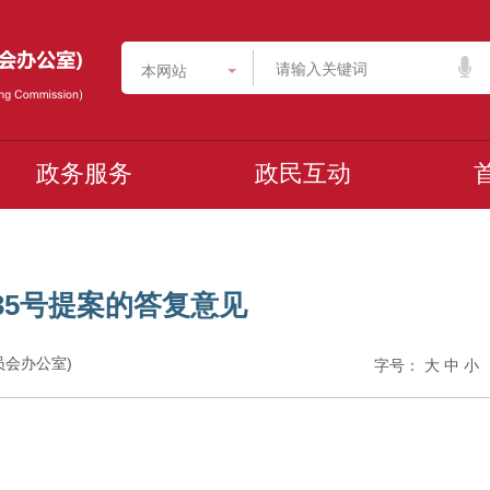
本网站
政务服务
政民互动
35号提案的答复意见
委员会办公室)
字号：
大
中
小