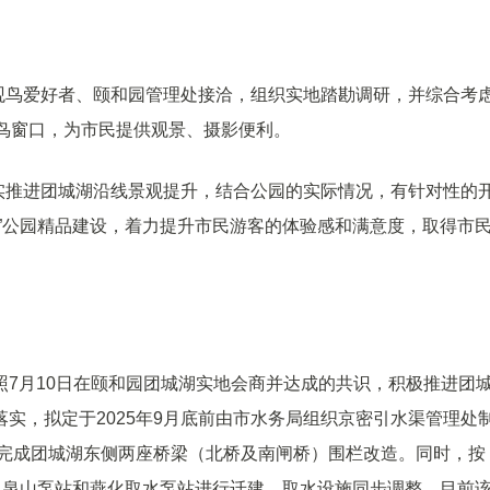
观鸟爱好者、颐和园管理处接洽，组织实地踏勘调研，并综合考
鸟窗口，为市民提供观景、摄影便利。
实推进团城湖沿线景观提升，结合公园的实际情况，有针对性的
”公园精品建设，着力提升市民游客的体验感和满意度，取得市
7月10日在颐和园团城湖实地会商并达成的共识，积极推进团
实，拟定于2025年9月底前由市水务局组织京密引水渠管理处
前完成团城湖东侧两座桥梁（北桥及南闸桥）围栏改造。同时，按
玉泉山泵站和燕化取水泵站进行迁建，取水设施同步调整，目前