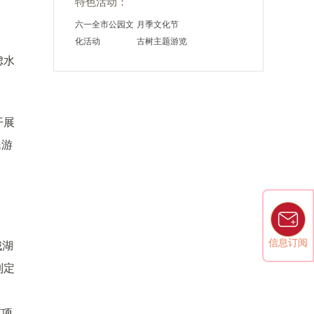
特色活动：
六一全市公园文
月季文化节
化活动
古树主题游览
虑水
开展
民游
信息订阅
城湖
制定
该项