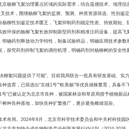
北京杨柳飞絮治理重点区域的实际需求，结合遥感技术、地理信
科交叉技术，围绕杨柳飞絮的监测、预测、种质资源筛选、性别鉴
有杨柳性别鉴定技术匮乏，飞絮抑制药剂稳定性差、持效期短、
高效环保的杨柳飞絮长效抑制新型药剂和精准注药设备，提高飞
，明确药剂释放动力学特性，制备试验样品，明确应用技术参数
况，探究药剂抑制飞絮的调控机理，明确药剂对杨柳树的安全性
决柳絮问题提供了可能”。目前我局联合一批具有研发基础、实
种选育，已筛选出“京雄1号”“欧美杨”等优良雄株繁育，具备不
1号”已被认定为北京市良种，被国家林业和草原局授予植物新品
干树种良种基地，加快良种扩繁推广，逐步避免雌雄混杂。
术布局。2024年9月，北京市科学技术委员会和中关村科技园
京市加快合成生物制造产业创新发展行动计划（2024-2026