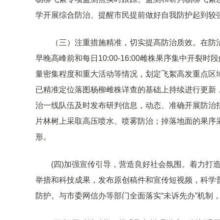
学开展综合防治、提醒市民提前做好自我防护起到较
（三）注重措施精准，切实提高防治质效。在防治
早晚高峰前和每日10:00-16:00雌株果序集中开
量密集程度和重大活动等情况，划定飞絮高发重点区
已精准定位落图杨柳雌株详查的基础上持续进行更新
治一线队伍及时发布研判信息，动态、准确开展防治指
片林树上采取高压喷水、喷雾防治；掉落地面的果序
形。
(四)加强宣传引导，营造良好社会氛围。着力打
举措和科技成果，发布原创稿件和宣传短视频，科学
防护。与市委网信办等部门全面落实“未诉先办”机制