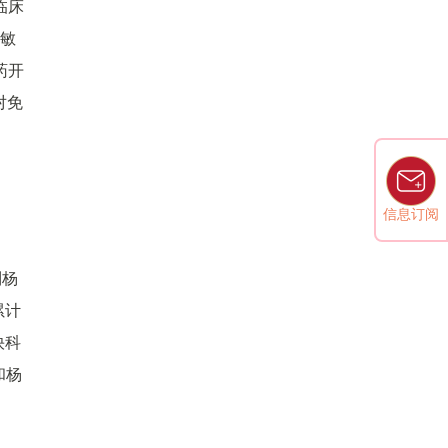
临床
过敏
药开
对免
信息订阅
制杨
累计
快科
和杨