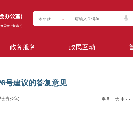
本网站
政务服务
政民互动
26号建议的答复意见
委员会办公室)
字号：
大
中
小