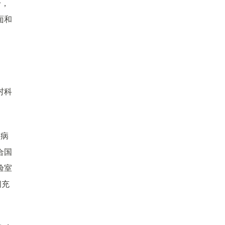
升，
面和
村科
疾病
合国
验室
间充