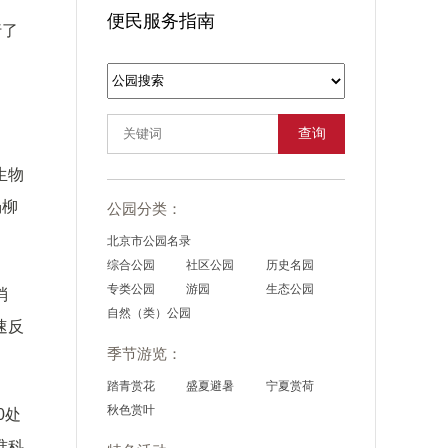
便民服务指南
行了
查询
生物
杨柳
公园分类：
北京市公园名录
综合公园
社区公园
历史名园
专类公园
游园
生态公园
消
自然（类）公园
速反
季节游览：
踏青赏花
盛夏避暑
宁夏赏荷
秋色赏叶
0处
准科