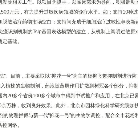
研发等相关工作。以项目为抓手，以临床需求为导向，积极调动
500万元，有力提升过敏疾病领域的诊疗水平。如：支持10种
和脱敏治疗药物市场空白；支持间充质干细胞治疗过敏性鼻炎新
免疫识别机制的Tslp基因表达模型的建立，从机制上阐明过敏原
奠定基础。
法”。目前，主要采取以“抑花一号”为主的杨柳飞絮抑制剂进行防
注入植株的生物制剂，药液随蒸腾作用扩散到树冠各个部分，抑
内20多个省份100多个城市中得到中试推广和应用，在北京已
00余万株，收到良好效果。此外，北京市园林绿化科学研究院加
絮剂的物理拦截与新一代“抑花一号”的生物学调控，配合全市花粉
防控网络。