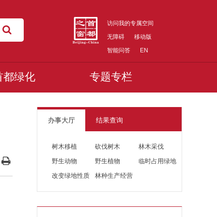
访问我的专属空间
无障碍
移动版
智能问答
EN
首都绿化
专题专栏
办事大厅
结果查询
树木移植
砍伐树木
林木采伐
野生动物
野生植物
临时占用绿地
改变绿地性质
林种生产经营