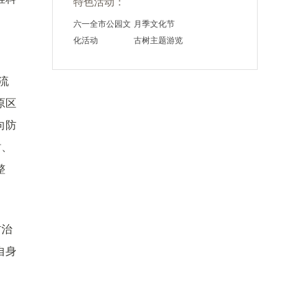
特色活动：
六一全市公园文
月季文化节
化活动
古树主题游览
、
流
原区
向防
树、
整
防治
自身