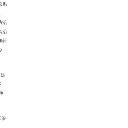
息系
定、
防治
絮治
和药
影
力雄
飞
种
区管