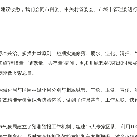
的建议收悉，我们会同市科委、中关村管委会、市城市管理委进
标本兼治、多措并举原则，短期实施修剪、喷水、湿化、清扫、
施“控增量、减絮量、去存量”措施，逐步开展老弱病残和过密
步降低飞絮总量。
林绿化局与区园林绿化局分别与相应城管、气象、卫健、宣传、
高效精准全覆盖综合防治体系，做到了信息共享、工作互联、快
气象局建立了预测预报工作机制，组建15人专家团队，利用10
发生期变化。及时发布杨柳飞絮始发期和高发期预报，对全市精