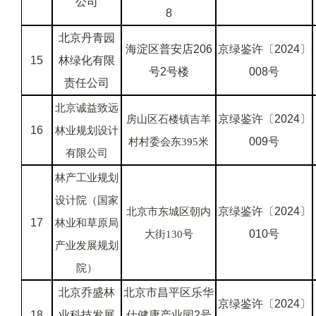
公司
8
北京丹青园
海淀区普安店206
京绿鉴许〔
2024
〕
15
林绿化有限
号2号楼
008
号
责任公司
北京诚益致远
京绿鉴许〔
2024
〕
房山区石楼镇吉羊
16
林业规划设计
009
号
村村委会东395米
有限公司
林产工业规划
设计院（国家
京绿鉴许〔
2024
〕
北京市东城区朝内
17
林业和草原局
010
号
大街130号
产业发展规划
院）
北京乔盛林
北京市昌平区乐华
京绿鉴许〔
2024
〕
18
业科技发展
仕健康产业园2号