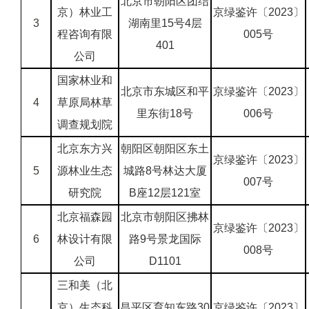
北京市朝阳区团结
京）林业工
京绿鉴许〔2023〕
3
湖南里15号4层
程咨询有限
005号
401
公司
国家林业和
北京市东城区和平
京绿鉴许〔2023〕
4
草原局林草
里东街18号
006号
调查规划院
北京东方兴
朝阳区朝阳区东土
京绿鉴许〔2023〕
5
源林业生态
城路8号林达大厦
007号
研究院
B座12层121室
北京福森园
北京市朝阳区拂林
京绿鉴许〔2023〕
6
林设计有限
路9号景龙国际
008号
公司
D1101
三和美（北
京）生态科
昌平区育知东路30
京绿鉴许〔2023〕