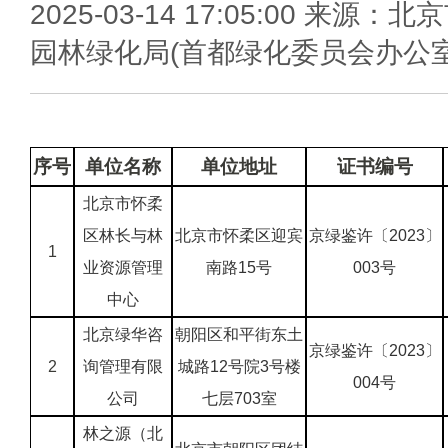
2025-03-14 17:05:00 来源：北
园林绿化局(首都绿化委员会办公室
序号
单位名称
单位地址
证书编号
北京市怀柔
区林长与林
北京市怀柔区迎宾
京绿鉴许〔2023〕
1
业资源管理
南路15号
003号
中心
北京绿华咨
朝阳区和平街东土
京绿鉴许〔2023〕
2
询管理有限
城路12号院3号楼
004号
公司
七层703室
林之源（北