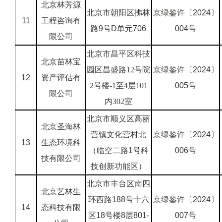
北京林芳源
北京市朝阳区拂林
京绿鉴许〔
2024
〕
11
工程咨询有
路9号D单元706
004
号
限公司
北京市昌平区科技
北京苗林宝
园区昌盛路12号院
京绿鉴许〔
2024
〕
12
资产评估有
2号楼-1至4层101
005
号
限公司
内302室
北京市顺义区高丽
北京圣海林
营镇文化营村北
京绿鉴许〔
2024
〕
13
生态环境科
（临空二路1号科
006
号
技有限公司
技创新功能区）
北京市丰台区南四
北京艺林生
环西路188号十六
京绿鉴许〔
2024
〕
14
态科技有限
区18号楼8层801-
007
号