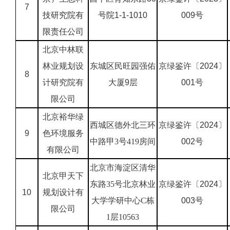
7
技研究院有
号院1-1-1010
009号
限责任公司
北京中林联
林业规划设
东城区民旺园强佑
京绿鉴许〔
2024
〕
8
计研究院有
大厦9层
001
号
限公司
北京裕华绿
西城区德外北三环
京绿鉴许〔
2024
〕
9
色环境服务
中路甲3号419房间
002
号
有限公司
北京市海淀区清华
北京甲天下
东路35号北京林业
京绿鉴许〔
2024
〕
10
规划设计有
大学学研中心C栋
003
号
限公司
1层10563