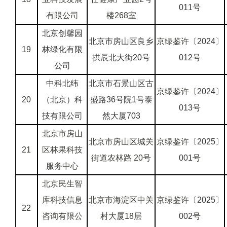
011
号
有限公司
楼268室
北京创馨园
北京市房山区良乡
京绿鉴许〔
2024
〕
19
林绿化有限
拱辰北大街20号
012
号
公司
中科北纬
北京市石景山区古
京绿鉴许〔
2024
〕
20
（北京）科
盛路36号院1号泰
013
号
技有限公司
然大厦703
北京市房山
北京市房山区城关
京绿鉴许〔
2025
〕
21
区林果科技
街道农林路 20号
001
号
服务中心
北京民生智
库科技信息
北京市海淀区中关
京绿鉴许〔
2025
〕
22
咨询有限公
村大厦18层
002
号