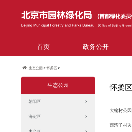
首页
政务公开
生态公园
>
怀柔区
>
生态公园
怀柔
朝阳区
大榆树公园
海淀区
西湾子村边
丰台区