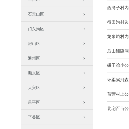
西湾子村内
石景山区
得田沟村边
门头沟区
龙泉峪村内
房山区
后山铺隧洞
通州区
碾子湾小公
顺义区
怀柔滨河森
大兴区
苗营村上公
昌平区
北宅百亩公
平谷区