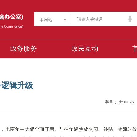
本网站
政务服务
政民互动
争逻辑升级
字号：
大
中
小
帷幕，电商年中大促全面开启。与往年聚焦成交额、补贴、物流时