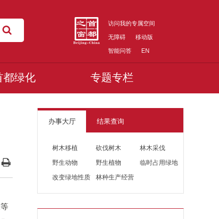
访问我的专属空间
无障碍
移动版
智能问答
EN
首都绿化
专题专栏
办事大厅
结果查询
树木移植
砍伐树木
林木采伐
野生动物
野生植物
临时占用绿地
改变绿地性质
林种生产经营
效等