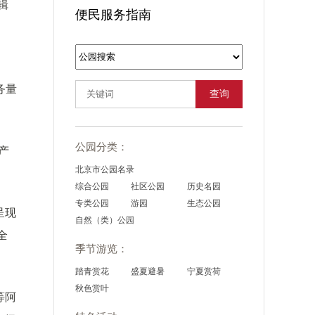
辑
便民服务指南
务量
查询
公园分类：
产
北京市公园名录
综合公园
社区公园
历史名园
专类公园
游园
生态公园
呈现
自然（类）公园
全
季节游览：
踏青赏花
盛夏避暑
宁夏赏荷
秋色赏叶
等阿