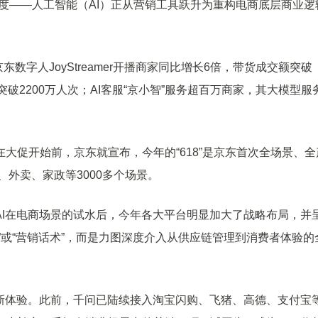
维度——人工智能（AI）正从营销工具跃升为重构电商底层商业逻
数字人JoyStreamer开播商家同比增长6倍，带货成交额突破
互总量突破2200万人次；AI客服“京小智”服务超百万商家，其大模型服
促开始前，京东就宣布，今年的“618”是京东首次全场景、全
业、外卖、家政等3000多个场景。
在电商场景的试水后，今年各大平台明显加大了战略布局，并
”或“营销话术”，而是力图深度介入从供应链管理到消费者体验的
体验。此前，千问已陆续接入淘宝闪购、飞猪、高德、支付宝