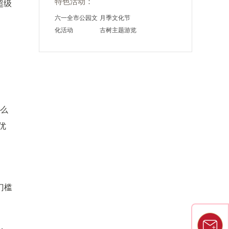
特色活动：
超级
六一全市公园文
月季文化节
化活动
古树主题游览
怎么
优
门槛