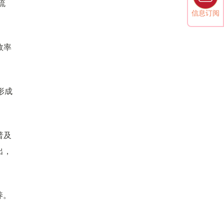
流
信息订阅
效率
形成
普及
出，
养。