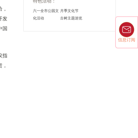
特色活动：
给，
六一全市公园文
月季文化节
开发
化活动
古树主题游览
中国
信息订阅
议指
责，