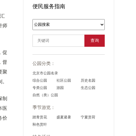
便民服务指南
况汇
计师
查询
，促
，督
公园分类：
要聚
北京市公园名录
综合公园
社区公园
历史名园
制。
专类公园
游园
生态公园
自然（类）公园
保制
季节游览：
本医
踏青赏花
盛夏避暑
宁夏赏荷
务价
秋色赏叶