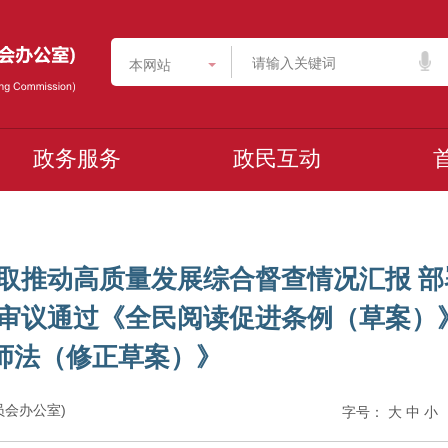
本网站
政务服务
政民互动
取推动高质量发展综合督查情况汇报 部
 审议通过《全民阅读促进条例（草案）
师法（修正草案）》
委员会办公室)
字号：
大
中
小