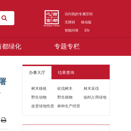
访问我的专属空间
无障碍
移动版
智能问答
EN
首都绿化
专题专栏
办事大厅
结果查询
署
树木移植
砍伐树木
林木采伐
》
野生动物
野生植物
临时占用绿地
改变绿地性质
林种生产经营