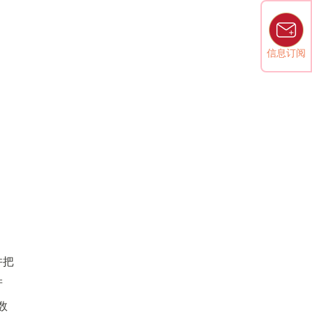
信息订阅
并把
产
数