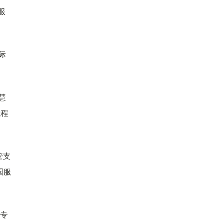
服
际
慧
流程
管支
国服
场专