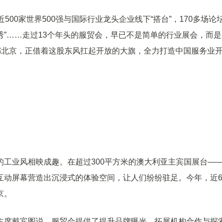
00家世界500强与国际行业龙头企业线下“搭台”，170多场论
秀”……走过13个年头的服贸会，早已不是简单的行业展会，而
都北京，正借着这股东风扛起开放的大旗，全力打造中国服务业
工业风相映成趣。在超过300平方米的澳大利亚主宾国展台—
互动屏幕营造出沉浸式的体验空间，让人们纷纷驻足。今年，近6
京。
主席戴宾图说，服贸会提供了提升品牌曝光、拓展机构合作与探