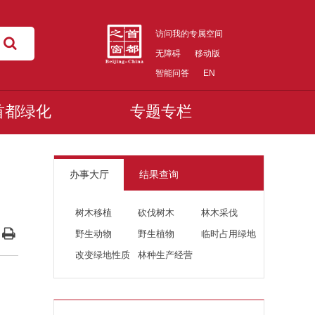
访问我的专属空间
无障碍
移动版
智能问答
EN
首都绿化
专题专栏
办事大厅
结果查询
树木移植
砍伐树木
林木采伐
野生动物
野生植物
临时占用绿地
改变绿地性质
林种生产经营