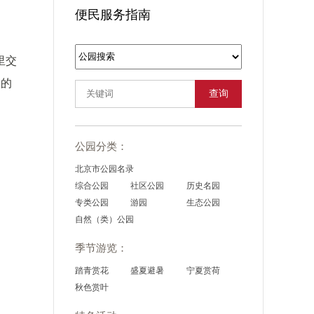
便民服务指南
里交
甸的
查询
公园分类：
北京市公园名录
综合公园
社区公园
历史名园
专类公园
游园
生态公园
自然（类）公园
季节游览：
踏青赏花
盛夏避暑
宁夏赏荷
秋色赏叶