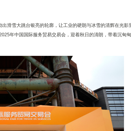
勒出滑雪大跳台银亮的轮廓，让工业的硬朗与冰雪的清辉在光影
的2025年中国国际服务贸易交易会，迎着秋日的清朗，带着沉甸