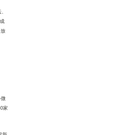
坛、
是成
开放
—微
0家
索新