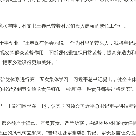
滴水崖畔，村支书王春已带着村民们投入建桥的繁忙工作中。
干事创业。”王春深有体会地说，“作为村里的带头人，我将牢记
重视发挥群众监督作用，不断强化党组织日常监督，提高穿透力
，把家乡建设得更加美好。”
严治党体系进行第十五次集体学习，习近平总书记提出，健全主
书记谈到管党治党责任链条，强调“每一种责任都要严格落实”
里，干部们围坐在一起，认真学习领会习近平总书记重要讲话精
部，都必须严于律己、严负其责、严管所辖，构建环环相扣的责任
把正的风气树立起来。”普玛江塘乡党委副书记、乡长多吉旺久说