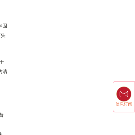
牢固
源头
干
的清
信息订阅
督
笼
法