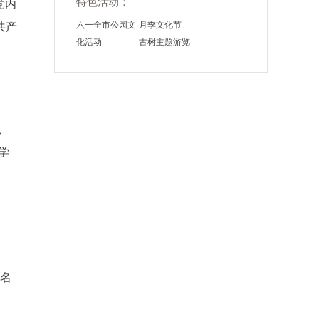
特色活动：
党内
六一全市公园文
月季文化节
共产
化活动
古树主题游览
、
学
四
色名