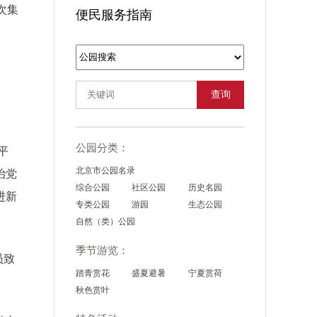
次集
便民服务指南
查询
公园分类：
平
北京市公园名录
治党
综合公园
社区公园
历史名园
进新
专类公园
游园
生态公园
自然（类）公园
季节游览：
员致
踏青赏花
盛夏避暑
宁夏赏荷
秋色赏叶