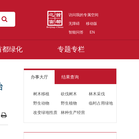
访问我的专属空间
无障碍
移动版
智能问答
EN
首都绿化
专题专栏
办事大厅
结果查询
治
树木移植
砍伐树木
林木采伐
野生动物
野生植物
临时占用绿地
改变绿地性质
林种生产经营