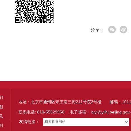
分享：
们
地址：北京市通州区宋庄南三街211号院2号楼 邮编：1011
图
联系电话: 010-55529950 电子邮箱：
bjyl@yllhj.beijing.gov
见
友情链接：
明