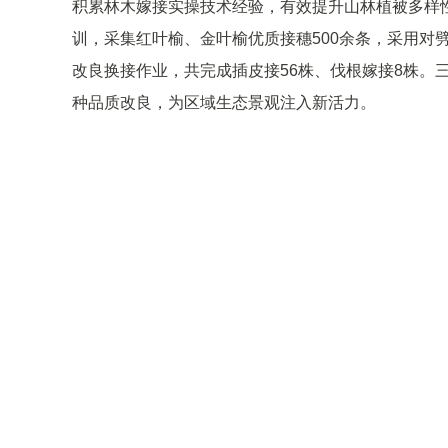
积累林木嫁接实操技术经验，有效提升山林植被多样
训，采集红叶榆、金叶榆优质接穗500余条，采用对
改良换接作业，共完成插皮接56株、伐根嫁接8株。
种品质改良，为区域生态景观注入新