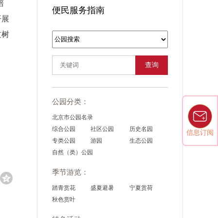
培
便民服务指南
开展
过树
查询
公园分类：
北京市公园名录
综合公园
社区公园
历史名园
信息订阅
专类公园
游园
生态公园
自然（类）公园
季节游览：
踏青赏花
盛夏避暑
宁夏赏荷
秋色赏叶