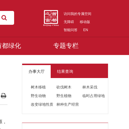
访问我的专属空间
无障碍
移动版
智能问答
EN
首都绿化
专题专栏
办事大厅
结果查询
树木移植
砍伐树木
林木采伐
野生动物
野生植物
临时占用绿地
改变绿地性质
林种生产经营
源，