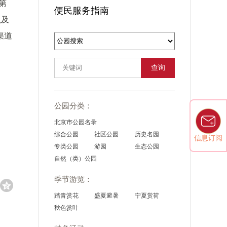
第
便民服务指南
虫及
渠道
查询
公园分类：
北京市公园名录
综合公园
社区公园
历史名园
信息订阅
专类公园
游园
生态公园
自然（类）公园
季节游览：
踏青赏花
盛夏避暑
宁夏赏荷
秋色赏叶