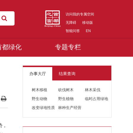
访问我的专属空间
无障碍
移动版
智能问答
EN
首都绿化
专题专栏
办事大厅
结果查询
树木移植
砍伐树木
林木采伐
野生动物
野生植物
临时占用绿地
改变绿地性质
林种生产经营
势，