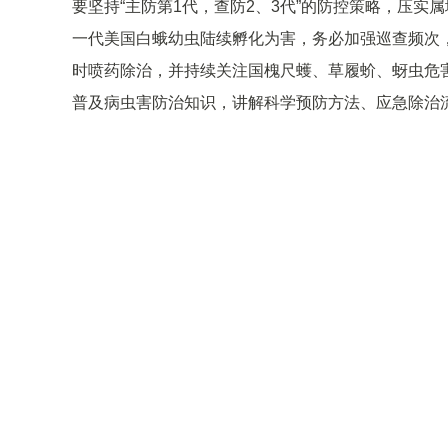
要坚持“主防第1代，查防2、3代”的防控策略，压
一代美国白蛾幼虫陆续孵化为害，务必加强巡查频次，
时喷药除治，并持续关注国槐尺蠖、草履蚧、蚜虫危
普及病虫害防治知识，讲解科学预防方法、应急