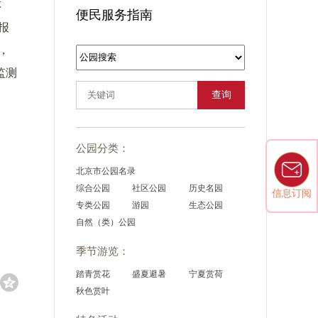
林
便民服务指南
报
，
监测
查询
公园分类：
北京市公园名录
综合公园
社区公园
历史名园
信息订阅
专类公园
游园
生态公园
自然（类）公园
季节游览：
踏青赏花
盛夏避暑
宁夏赏荷
秋色赏叶