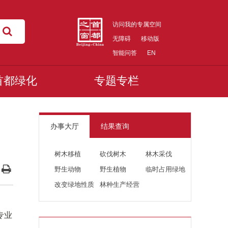
访问我的专属空间
无障碍
移动版
智能问答
EN
首都绿化
专题专栏
办事大厅
结果查询
树木移植
砍伐树木
林木采伐
野生动物
野生植物
临时占用绿地
改变绿地性质
林种生产经营
专业