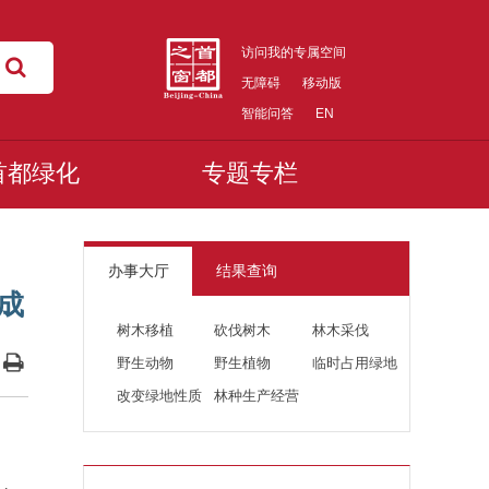
访问我的专属空间
无障碍
移动版
智能问答
EN
首都绿化
专题专栏
办事大厅
结果查询
成
树木移植
砍伐树木
林木采伐
野生动物
野生植物
临时占用绿地
改变绿地性质
林种生产经营