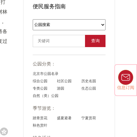
，打
便民服务指南
树林
台，
将各
复过
查询
公园分类：
北京市公园名录
综合公园
社区公园
历史名园
信息订阅
专类公园
游园
生态公园
自然（类）公园
季节游览：
踏青赏花
盛夏避暑
宁夏赏荷
秋色赏叶