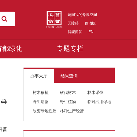
访问我的专属空间
无障碍
移动版
智能问答
EN
首都绿化
专题专栏
办事大厅
结果查询
树木移植
砍伐树木
林木采伐
野生动物
野生植物
临时占用绿地
改变绿地性质
林种生产经营
科普