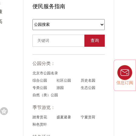
展
便民服务指南
康
高
查询
公园分类：
北京市公园名录
综合公园
社区公园
历史名园
信息订阅
专类公园
游园
生态公园
自然（类）公园
季节游览：
踏青赏花
盛夏避暑
宁夏赏荷
秋色赏叶