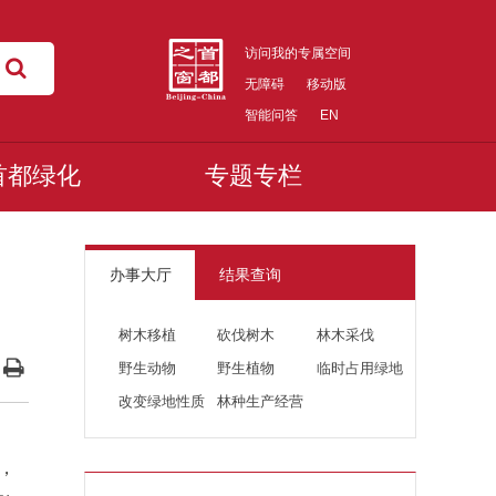
访问我的专属空间
无障碍
移动版
智能问答
EN
首都绿化
专题专栏
办事大厅
结果查询
树木移植
砍伐树木
林木采伐
野生动物
野生植物
临时占用绿地
改变绿地性质
林种生产经营
，