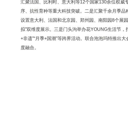
汇聚法国、比利时、意大利等12个国家130余位权
序、抗性育种等重大科技突破。二是汇聚千余月季品种
设置意大利、法国和北京园、郑州园、南阳园8个展园
拟”双维度展示。三是门头沟举办花YOUNG生活节，
+非遗”“月季+国潮”等跨界活动。联合泡泡玛特推
度融合。