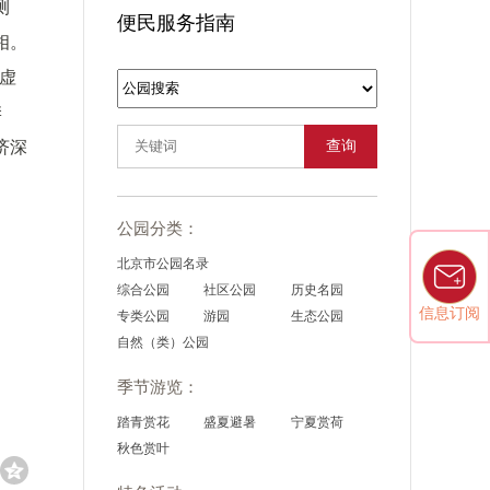
测
便民服务指南
相。
虚
季
济深
查询
公园分类：
北京市公园名录
综合公园
社区公园
历史名园
信息订阅
专类公园
游园
生态公园
自然（类）公园
季节游览：
踏青赏花
盛夏避暑
宁夏赏荷
秋色赏叶