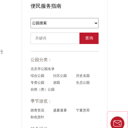
便民服务指南
查询
行
公园分类：
北京市公园名录
综合公园
社区公园
历史名园
专类公园
游园
生态公园
自然（类）公园
季节游览：
踏青赏花
盛夏避暑
宁夏赏荷
秋色赏叶