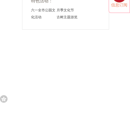
特色活动：
信息订阅
六一全市公园文
月季文化节
化局
化活动
古树主题游览
3日