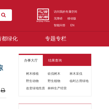
访问我的专属空间
无障碍
移动版
智能问答
EN
首都绿化
专题专栏
办事大厅
结果查询
综
树木移植
砍伐树木
林木采伐
野生动物
野生植物
临时占用绿地
改变绿地性质
林种生产经营