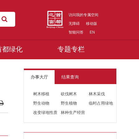
访问我的专属空间
无障碍
移动版
智能问答
EN
首都绿化
专题专栏
办事大厅
结果查询
树木移植
砍伐树木
林木采伐
野生动物
野生植物
临时占用绿地
改变绿地性质
林种生产经营