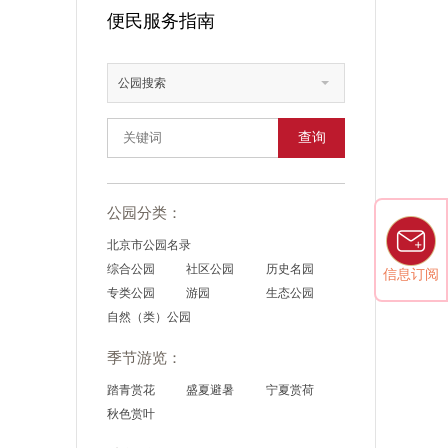
便民服务指南
公园搜索
查询
公园分类：
北京市公园名录
综合公园
社区公园
历史名园
信息订阅
专类公园
游园
生态公园
自然（类）公园
季节游览：
踏青赏花
盛夏避暑
宁夏赏荷
秋色赏叶