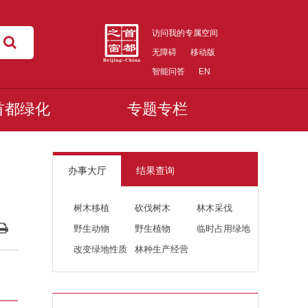
访问我的专属空间
无障碍
移动版
智能问答
EN
首都绿化
专题专栏
办事大厅
结果查询
树木移植
砍伐树木
林木采伐
野生动物
野生植物
临时占用绿地
改变绿地性质
林种生产经营