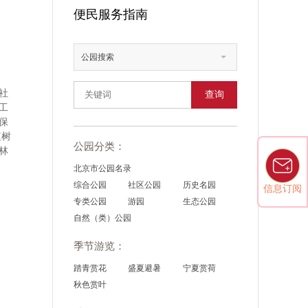
便民服务指南
公园搜索
社
查询
工
保
植树
公园分类：
林
北京市公园名录
综合公园
社区公园
历史名园
信息订阅
专类公园
游园
生态公园
自然（类）公园
季节游览：
踏青赏花
盛夏避暑
宁夏赏荷
秋色赏叶