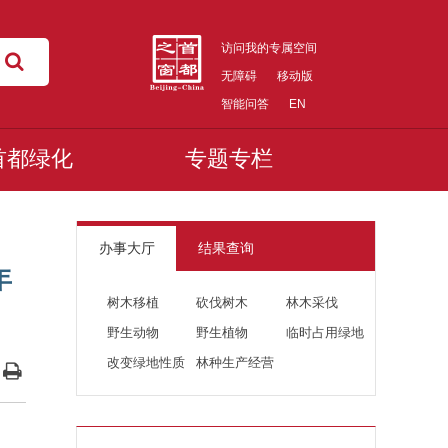
访问我的专属空间
无障碍
移动版
智能问答
EN
首都绿化
专题专栏
办事大厅
结果查询
年
树木移植
砍伐树木
林木采伐
野生动物
野生植物
临时占用绿地
改变绿地性质
林种生产经营