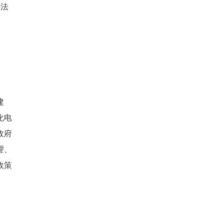
办法
建
化电
政府
理、
政策