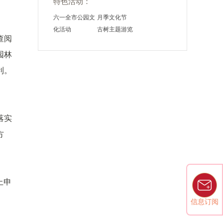
特色活动：
六一全市公园文
月季文化节
化活动
古树主题游览
查阅
园林
利。
落实
方
上申
信息订阅