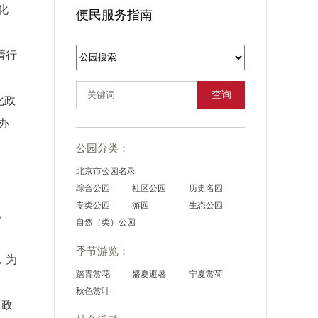
化
便民服务指南
请行
查询
化政
开办
公园分类：
北京市公园名录
综合公园
社区公园
历史名园
专类公园
游园
生态公园
。
自然（类）公园
季节游览：
，为
踏青赏花
盛夏避暑
宁夏赏荷
秋色赏叶
、政