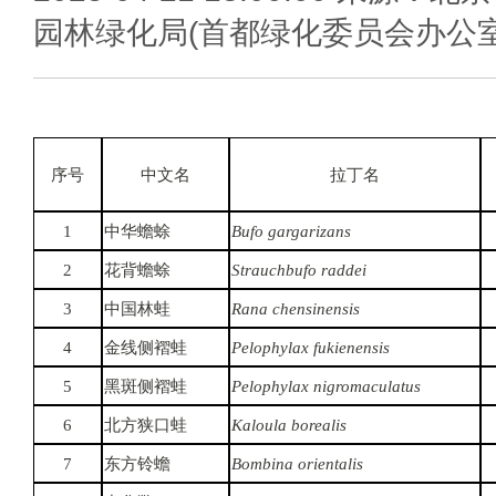
园林绿化局(首都绿化委员会办公室
序号
中文名
拉丁名
1
中华蟾蜍
Bufo gargarizans
2
花背蟾蜍
Strauchbufo raddei
3
中国林蛙
Rana chensinensis
4
金线侧褶蛙
Pelophylax fukienensis
5
黑斑侧褶蛙
Pelophylax nigromaculatus
6
北方狭口蛙
Kaloula borealis
7
东方铃蟾
Bombina orientalis