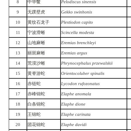
8
中华鳖
Pelodiscus sinensis
9
无蹼壁虎
Gekko swinhonis
10
黄纹石龙子
Plestiodon capito
11
宁波滑蜥
Scincella modesta
12
山地麻蜥
Eremias brenchleyi
13
丽斑麻蜥
Eremias argus
14
荒漠沙蜥
Phrynocephalus przewalskii
15
黄脊游蛇
Orientocoluber spinalis
16
赤链蛇
Lycodon rufozonatus
17
赤峰锦蛇
Elaphe anomala
18
白条锦蛇
Elaphe dione
19
王锦蛇
Elaphe carinata
20
团花锦蛇
Elaphe davidi