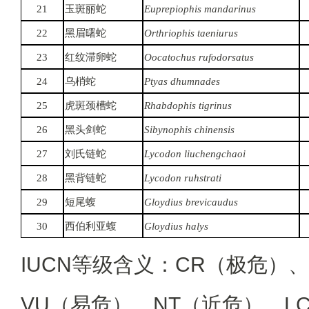
21
玉斑丽蛇
Euprepiophis mandarinus
22
黑眉曙蛇
Orthriophis taeniurus
23
红纹滞卵蛇
Oocatochus rufodorsatus
24
乌梢蛇
Ptyas dhumnades
25
虎斑颈槽蛇
Rhabdophis tigrinus
26
黑头剑蛇
Sibynophis chinensis
27
刘氏链蛇
Lycodon liuchengchaoi
28
黑背链蛇
Lycodon ruhstrati
29
短尾蝮
Gloydius brevicaudus
30
西伯利亚蝮
Gloydius halys
IUCN等级含义：CR（极危）
VU（易危）、NT（近危）、L