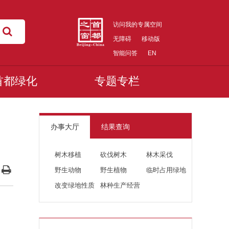
访问我的专属空间
无障碍
移动版
智能问答
EN
首都绿化
专题专栏
办事大厅
结果查询
树木移植
砍伐树木
林木采伐
野生动物
野生植物
临时占用绿地
改变绿地性质
林种生产经营