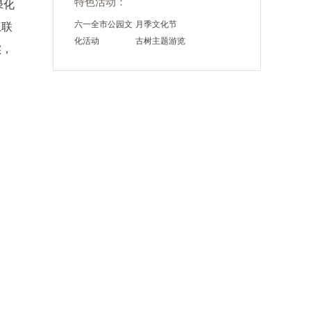
特色活动：
绿化
六一全市公园文
月季文化节
互联
化活动
古树主题游览
实，