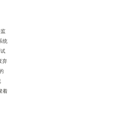
类监
系统
活试
废弃
的
花
聚着