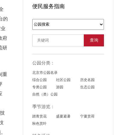
便民服务指南
全
台的
产业
政府
查询
流研
公园分类：
北京市公园名录
制重
综合公园
社区公园
历史名园
评
专类公园
游园
生态公园
应
自然（类）公园
、
季节游览：
科技
踏青赏花
盛夏避暑
宁夏赏荷
技
秋色赏叶
项。