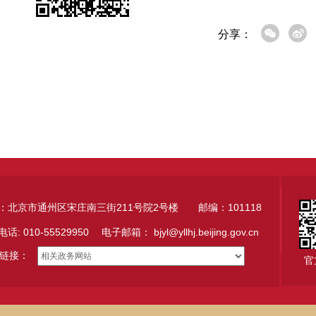
分享：
：北京市通州区宋庄南三街211号院2号楼 邮编：101118
电话: 010-55529950 电子邮箱：
bjyl@yllhj.beijing.gov.cn
链接：
官