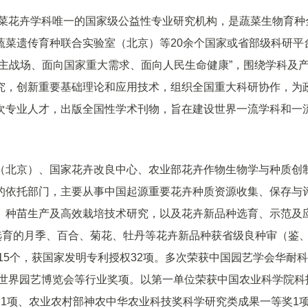
蔬菜花卉学科唯一的国家级公益性专业研究机构，是蔬菜生物育种
蔬菜遗传育种联合实验室（北京）等20余个国家或省部级科研平
主战场、面向国家重大需求、面向人民生命健康”，围绕学科及
究，创新重要基础理论和应用技术，组织全国重大科研协作，为
次专业人才，出版全国性学术刊物，旨在建设世界一流学科和一
（北京）、国家花卉改良中心、农业部花卉作物生物学与种质创
的依托部门，主要从事中国起源重要花卉种质资源收集、保存与
、种苗生产及高效栽培技术研究，以及花卉新品种选育、示范及
选育的月季、百合、菊花、牡丹等花卉新品种获省级良种审（鉴
15个，获国家发明专利授权32项。多次荣获中国园艺学会华耐
京世界园艺博览会等行业奖项。以第一单位荣获中国农业科学院科
1项、农业农村部神农中华农业科技奖科学研究类成果一等奖1