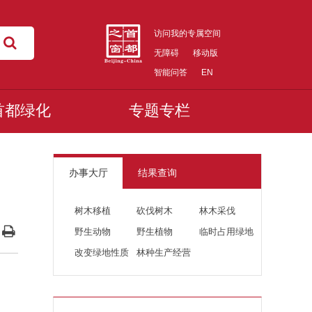
访问我的专属空间
无障碍
移动版
智能问答
EN
首都绿化
专题专栏
办事大厅
结果查询
树木移植
砍伐树木
林木采伐
野生动物
野生植物
临时占用绿地
改变绿地性质
林种生产经营