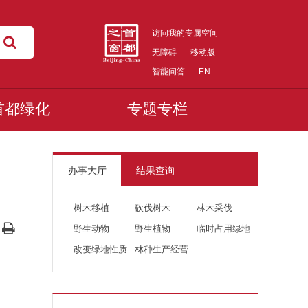
访问我的专属空间
无障碍
移动版
智能问答
EN
首都绿化
专题专栏
办事大厅
结果查询
树木移植
砍伐树木
林木采伐
野生动物
野生植物
临时占用绿地
改变绿地性质
林种生产经营