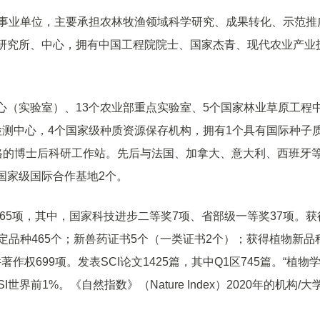
属事业单位，主要承担农林牧渔领域科学研究、成果转化、示范推
业研究所、中心，拥有中国工程院院士、国家杰青、现代农业产业
心（实验室）、13个农业部重点实验室、5个国家林业草原工程
检测中心，4个国家级种质资源保存机构，拥有1个具有国际种子
资格的博士后科研工作站。先后与法国、加拿大、意大利、西班牙等
国家级国际合作基地2个。
65项，其中，国家科技进步二等奖7项、省部级一等奖37项。获
定品种465个；新兽药证书5个（一类证书2个）；获得植物新品
著作权699项。发表SCI论文1425篇，其中Q1区745篇。“植物
世界前1%。《自然指数》（Nature Index）2020年的机构/大