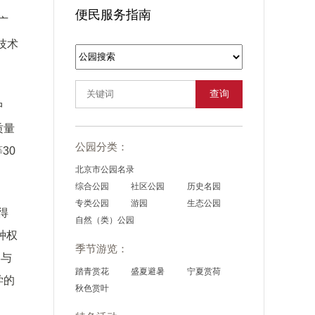
便民服务指南
广
技术
查询
中
质量
公园分类：
30
北京市公园名录
综合公园
社区公园
历史名园
专类公园
游园
生态公园
得
自然（类）公园
种权
季节游览：
学与
踏青赏花
盛夏避暑
宁夏赏荷
学的
秋色赏叶