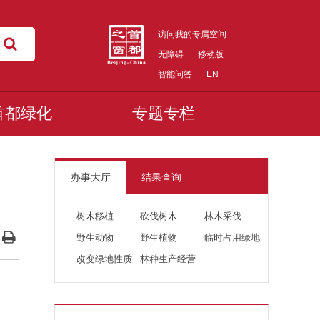
访问我的专属空间
无障碍
移动版
智能问答
EN
首都绿化
专题专栏
办事大厅
结果查询
树木移植
砍伐树木
林木采伐
野生动物
野生植物
临时占用绿地
改变绿地性质
林种生产经营