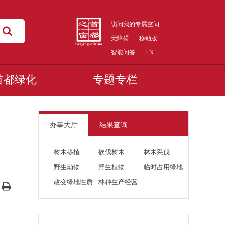
访问我的专属空间
无障碍
移动版
智能问答
EN
首都绿化
专题专栏
办事大厅
结果查询
树木移植
砍伐树木
林木采伐
野生动物
野生植物
临时占用绿地
改变绿地性质
林种生产经营