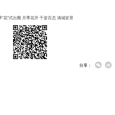
月季“花”式出圈 月季花开 千姿百态 满城皆景
分享：