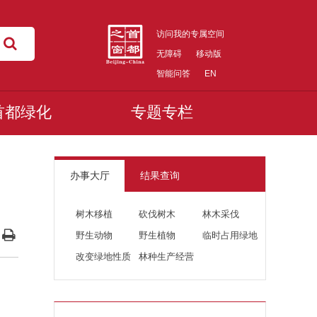
访问我的专属空间
无障碍
移动版
智能问答
EN
首都绿化
专题专栏
办事大厅
结果查询
树木移植
砍伐树木
林木采伐
野生动物
野生植物
临时占用绿地
改变绿地性质
林种生产经营