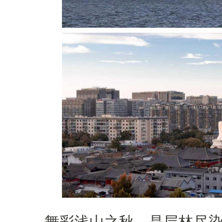
舞彩浅山之秋，是层林尽