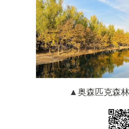
▲奥森匹克森