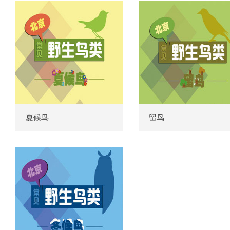
夏候鸟
留鸟