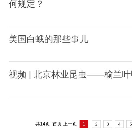
何规定？
美国白蛾的那些事儿
视频 | 北京林业昆虫——榆兰叶
共14页 首页 上一页
1
2
3
4
5