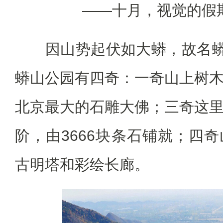
——十月，视觉的假
因山势起伏如大蟒，故名蟒山
蟒山公园有四奇：一奇山上树
北京最大的石雕大佛；三奇这
阶，由3666块条石铺就；四
古明塔和彩绘长廊。