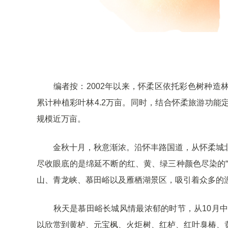
编者按：2002年以来，怀柔区依托彩色树种造林
累计种植彩叶林4.2万亩。同时，结合怀柔旅游功
规模近万亩。
金秋十月，秋意渐浓。沿怀丰路国道，从怀柔城北2
尽收眼底的是绵延不断的红、黄、绿三种颜色尽染的
山、青龙峡、慕田峪以及雁栖湖景区，吸引着众多的
秋天是慕田峪长城风情最浓郁的时节，从10月中旬
以欣赏到黄栌、元宝枫、火炬树、红栌、红叶臭椿、