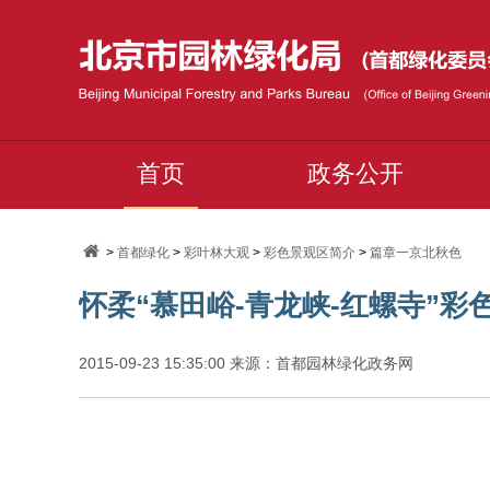
首页
政务公开
>
首都绿化
>
彩叶林大观
>
彩色景观区简介
>
篇章一京北秋色
怀柔“慕田峪-青龙峡-红螺寺”彩
2015-09-23 15:35:00 来源：首都园林绿化政务网