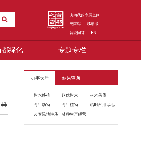
访问我的专属空间
无障碍
移动版
智能问答
EN
首都绿化
专题专栏
办事大厅
结果查询
树木移植
砍伐树木
林木采伐
野生动物
野生植物
临时占用绿地
改变绿地性质
林种生产经营