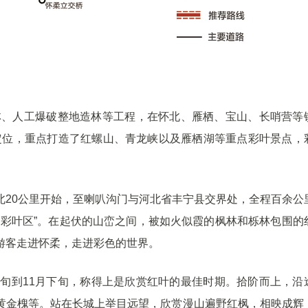
、人工爆破整地造林等工程，在怀北、雁栖、宝山、长哨营等
能定位，重点打造了红螺山、青龙峡以及雁栖湖等重点彩叶景点，
0公里开始，至喇叭沟门与河北省丰宁县交界处，全程百余公
“彩叶区”。在起伏的山峦之间，被如火似霞的枫林和栎林包围的
游客走进怀柔，走进彩色的世界。
到11月下旬，称得上是欣赏红叶的最佳时期。拾阶而上，沿
黄金槐等。站在长城上举目远望，欣赏漫山遍野红枫，相映成辉