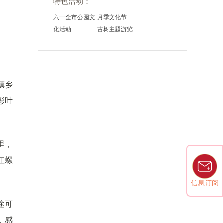
特色活动：
六一全市公园文
月季文化节
化活动
古树主题游览
镇乡
彩叶
里，
红螺
信息订阅
途可
，感