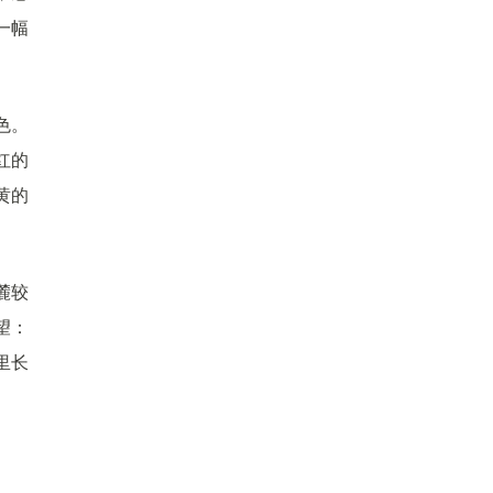
一幅
色。
红的
黄的
麓较
望：
里长