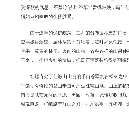
受深秋的气息。不禁吟唱出“停车坐爱枫林晚，霜叶红
幅如诗如画般的金秋胜景。
由于连年的保护政策，红叶的分布面积更加广泛，
登高极目远望，层林尽染；前细看，红叶如火似霞，
苹果、黄黄的柿子、火红的山楂，各种各样的山果伸
玉米，一串串火红的辣椒，把青石院落装饰得绚丽多
红螺寺处于红螺山山前的千亩苍翠的古松林之中，形
平缓，有修砌的登山步道可到达红螺山顶。山上的植
南方是苍茫无际的平原，田园、村落、城镇尽收眼底
城像巨龙一样蜿蜒于群山之巅；向东眺望：雁栖湖、