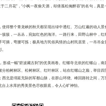
于二月花”，“小枫一夜偷天酒，却倩孤松掩醉容”的名句，真是
使得整个青龙峡的秋天都呈现出绿中透红、万山红遍的动人景
一簇簇，一丛丛，宛如红色的海洋。一路行来，田野山林中，红
手可摘，弯腰可拣；极具地方民俗风情的山村民居里，一吊吊金
彩。
成一幅“碧波藏古刹”的优美画卷。红螺寺北依的红螺山，南
被分柏树林区、松树林区、红叶林区，站在红螺山之巅，举目四
；西北是绵延无际的军都山脉，在群山环绕、峰回路转之间，万
北台上水库的秀美景色尽收眼底，令人心旷神怡。