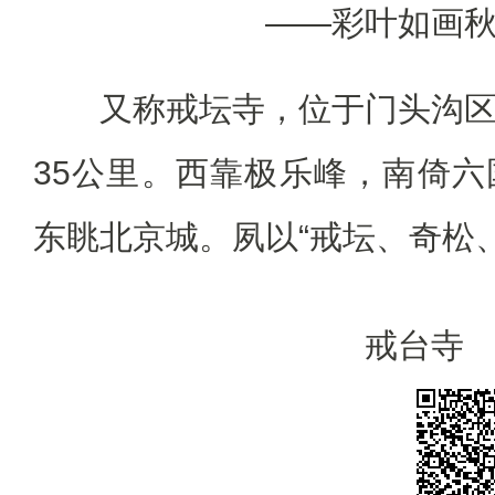
——彩叶如画
又称戒坛寺，位于门头沟区
35公里。西靠极乐峰，南倚
东眺北京城。夙以“戒坛、奇松
戒台寺