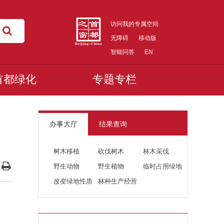
访问我的专属空间
无障碍
移动版
智能问答
EN
首都绿化
专题专栏
办事大厅
结果查询
树木移植
砍伐树木
林木采伐
野生动物
野生植物
临时占用绿地
改变绿地性质
林种生产经营