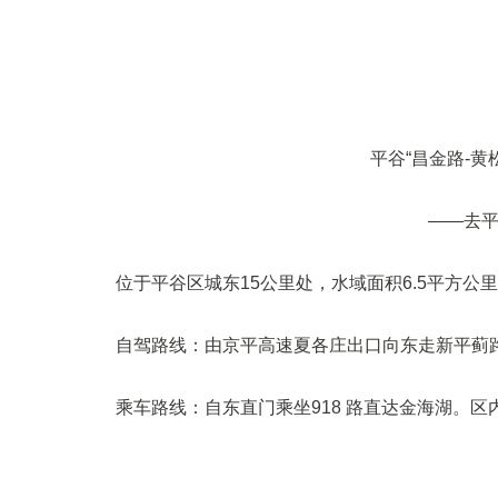
平谷“昌金路-黄
——去
位于平谷区城东15公里处，水域面积6.5平方公
自驾路线：由京平高速夏各庄出口向东走新平蓟
乘车路线：自东直门乘坐918 路直达金海湖。区内乘