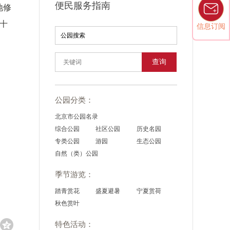
便民服务指南
地修
十
信息订阅
查询
公园分类：
北京市公园名录
综合公园
社区公园
历史名园
专类公园
游园
生态公园
自然（类）公园
季节游览：
踏青赏花
盛夏避暑
宁夏赏荷
秋色赏叶
特色活动：