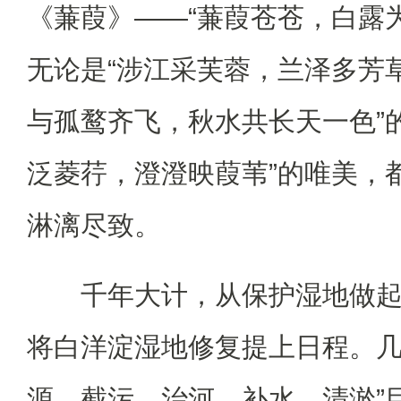
《蒹葭》——“蒹葭苍苍，白露
无论是“涉江采芙蓉，兰泽多芳草
与孤鹜齐飞，秋水共长天一色”
泛菱荇，澄澄映葭苇”的唯美，
淋漓尽致。
千年大计，从保护湿地做
将白洋淀湿地修复提上日程。几
源、截污、治河、补水、清淤”