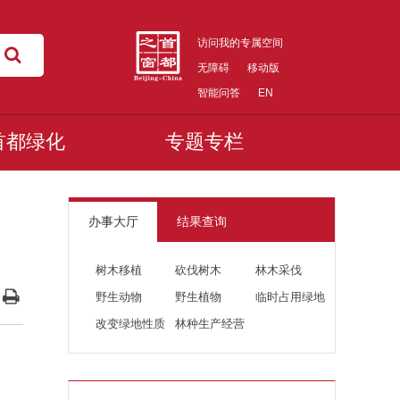
访问我的专属空间
无障碍
移动版
智能问答
EN
首都绿化
专题专栏
办事大厅
结果查询
树木移植
砍伐树木
林木采伐
野生动物
野生植物
临时占用绿地
改变绿地性质
林种生产经营