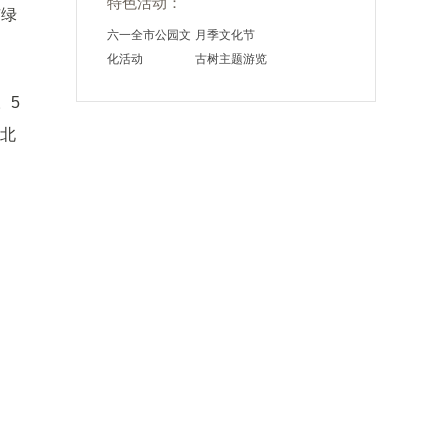
特色活动：
市绿
六一全市公园文
月季文化节
化活动
古树主题游览
。5
，北