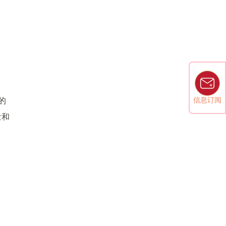
信息订阅
的
量和