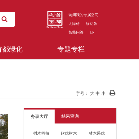
访问我的专属空间
无障碍
移动版
智能问答
EN
首都绿化
专题专栏
字号：
大
中
小
结果查询
办事大厅
树木移植
砍伐树木
林木采伐