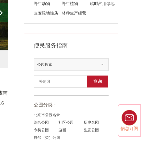
野生动物
野生植物
临时占用绿地
改变绿地性质
林种生产经营
便民服务指南
公园搜索
查询
线南
6
公园分类：
北京市公园名录
综合公园
社区公园
历史名园
信息订阅
专类公园
游园
生态公园
自然（类）公园