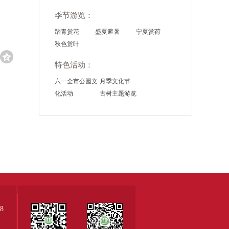
季节游览：
踏青赏花
盛夏避暑
宁夏赏荷
秋色赏叶
特色活动：
六一全市公园文
月季文化节
化活动
古树主题游览
8