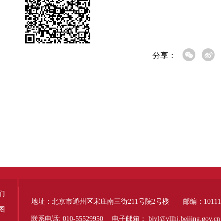
分享：
们
地址：北京市通州区宋庄南三街211号院2号楼 邮编：10111
图
联系电话: 010-55529950 电子邮箱：
bjyl@yllhj.beijing.gov.cn