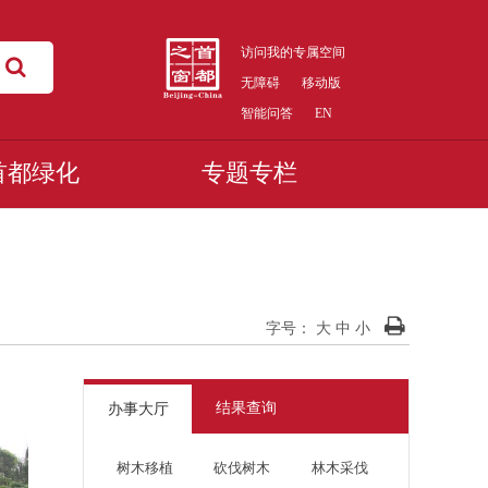
访问我的专属空间
无障碍
移动版
智能问答
EN
首都绿化
专题专栏
字号：
大
中
小
结果查询
办事大厅
树木移植
砍伐树木
林木采伐