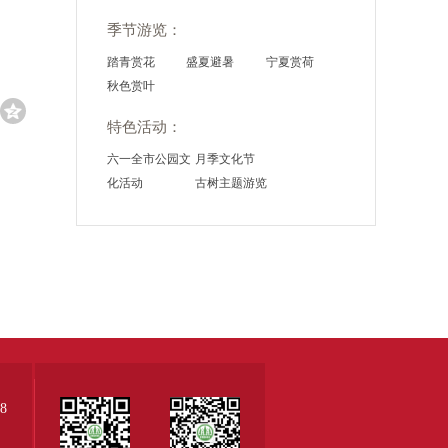
季节游览：
踏青赏花
盛夏避暑
宁夏赏荷
秋色赏叶
特色活动：
六一全市公园文
月季文化节
化活动
古树主题游览
8