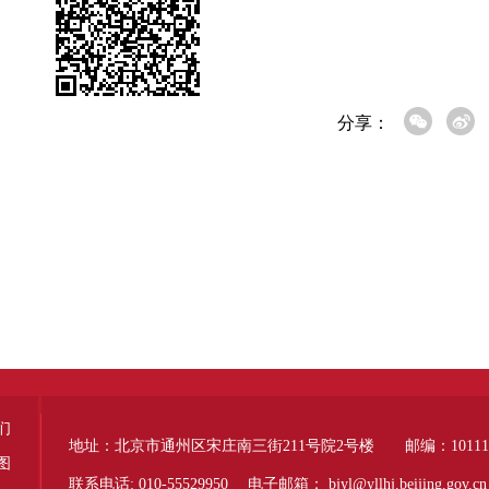
分享：
们
地址：北京市通州区宋庄南三街211号院2号楼 邮编：10111
图
联系电话: 010-55529950 电子邮箱：
bjyl@yllhj.beijing.gov.cn