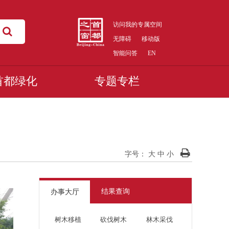
访问我的专属空间
无障碍
移动版
智能问答
EN
首都绿化
专题专栏
字号：
大
中
小
结果查询
办事大厅
树木移植
砍伐树木
林木采伐