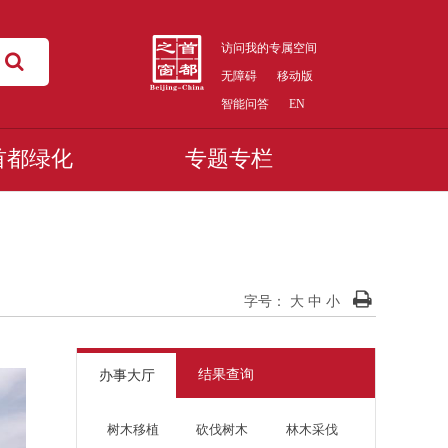
访问我的专属空间
无障碍
移动版
智能问答
EN
首都绿化
专题专栏
字号：
大
中
小
结果查询
办事大厅
树木移植
砍伐树木
林木采伐