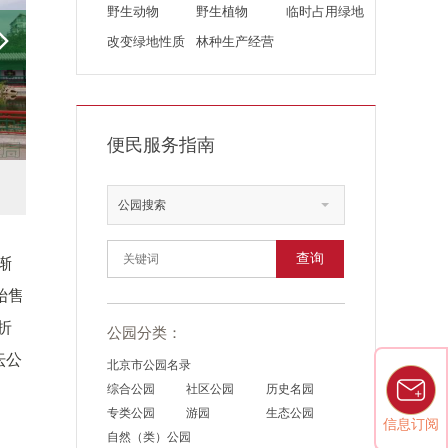
野生动物
野生植物
临时占用绿地
改变绿地性质
林种生产经营
便民服务指南
公园搜索
查询
渐
始售
折
公园分类：
坛公
北京市公园名录
综合公园
社区公园
历史名园
专类公园
游园
生态公园
信息订阅
自然（类）公园