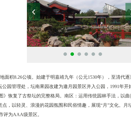
面积8.26公顷。始建于明嘉靖九年（公元1530年），至清代逐
月坛公园管理处，坛南果园改建为邀月园景区并入公园，1991年开
月坛图》恢复了古祭坛的完整格局。南区：运用传统园林手法，以曲
点，以轻灵、浪漫的花园氛围和民俗情趣，展现“月”文化。月
京市评为AAA级景区。