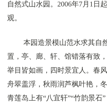
自然式山水园。2006年7月1
观。
本园造景模山范水求其自
置，亭、廊、轩、馆错落有致
举目皆如画，四时景宜人。春
舟翠盖浮，秋雨润芦枫叶艳，
青莲岛上有“八宜轩”“竹韵景石