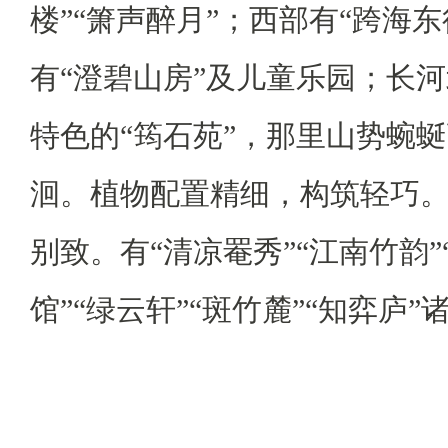
楼”“箫声醉月”；西部有“跨海东
有“澄碧山房”及儿童乐园；长
特色的“筠石苑”，那里山势蜿
洄。植物配置精细，构筑轻巧
别致。有“清凉罨秀”“江南竹韵”
馆”“绿云轩”“斑竹麓”“知弈庐”