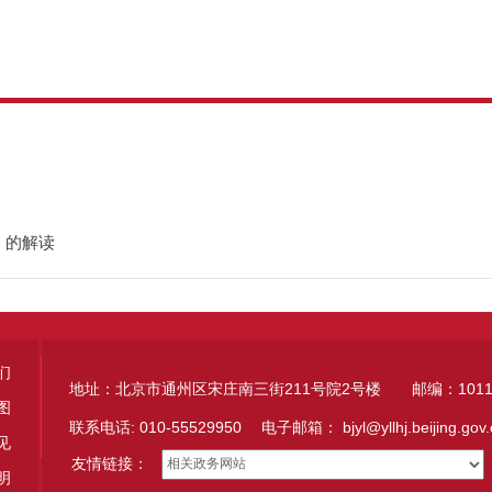
》的解读
们
地址：北京市通州区宋庄南三街211号院2号楼 邮编：1011
图
联系电话: 010-55529950 电子邮箱：
bjyl@yllhj.beijing.gov
见
友情链接：
明