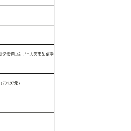
所需费用1倍，计人民币柒佰零
04.97元）