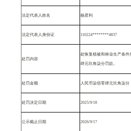
法定代表人姓名
杨君利
法定代表人身份证
110224********4837
处恢复植被和林业生产条件
处罚内容
肆元玖角柒分罚款。
处罚金额
人民币柒佰零肆元玖角柒分（7
处罚决定日期
2025/9/18
公示截止日期
2026/9/17