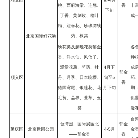
顺义区
旬-4月
桃、西府海棠、连翘、
香
丰
下旬
丁香、黄刺玫、榆叶
成
梅、迎春花、珍珠绣线
菊、棣棠
北京国际鲜花港
晚花类及超晚花类郁金
各
香、洋水仙、风信子、
种
观赏花葱、芍药、牡
4月下
成
郁金
顺义区
丹、月季、日本晚樱、
旬至5
药
香
德国鸢尾、银莲花、花
月下旬
期
毛茛、晶界、萱草、玉
似
簪
漫
台
台湾园、国际展园北
郁金
延庆区
北京世园公园
4-5月
金香
——郁金香
香