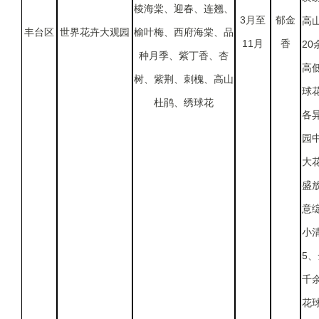
棱海棠、迎春、连翘、
3月至
郁金
高
丰台区
世界花卉大观园
榆叶梅、西府海棠、品
11月
香
2
种月季、紫丁香、杏
高
树、紫荆、刺槐、高山
球
杜鹃、绣球花
各
园
大
盛
意
小
5
千
花球