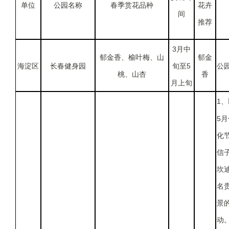
单位
公园名称
春季赏花品种
花卉
间
推荐
3月中
郁金香、榆叶梅、山
郁金
海淀区
长春健身园
旬至5
公
桃、山杏
香
月上旬
1
5
化
信
坎
名
景
动