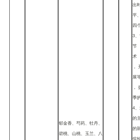
出
平、
四
3
节 
术 
，
展
，
季
4
的
郁金香、芍药、牡丹、
的
碧桃、山桃、玉兰、八
缤