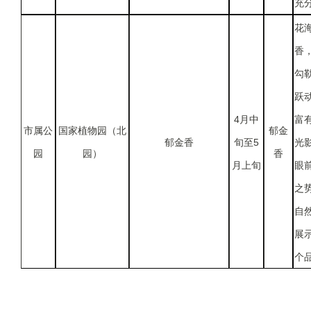
充
花
香
勾
跃
4月中
富
市属公
国家植物园（北
郁金
郁金香
旬至5
光
园
园）
香
月上旬
眼
之
自
展
个