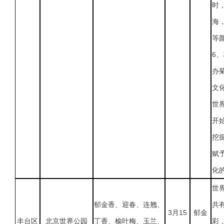
时
海
等
6
办
文
世
开
挖
赋
化
世
郁金香、迎春、连翘、
共
3月15
郁金
丰台区
北京世界公园
丁香、榆叶梅、玉兰、
彩