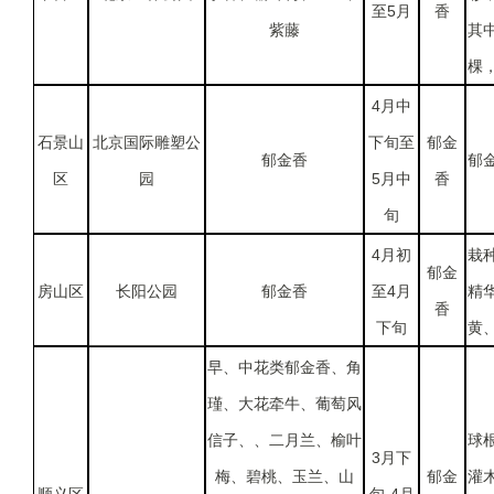
至5月
香
紫藤
其
棵
4月中
石景山
北京国际雕塑公
下旬至
郁金
郁金香
郁
区
园
5月中
香
旬
4月初
栽
郁金
房山区
长阳公园
郁金香
至4月
精
香
下旬
黄
早、中花类郁金香、角
瑾、大花牵牛、葡萄风
信子、、二月兰、榆叶
球
3月下
梅、碧桃、玉兰、山
郁金
灌