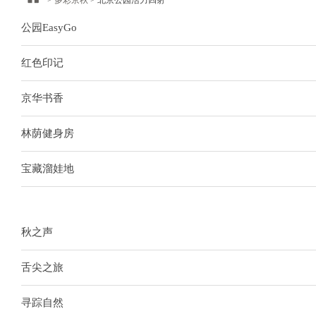
>
多彩京秋
> 北京公园活力四射
公园EasyGo
红色印记
京华书香
林荫健身房
宝藏溜娃地
秋之声
舌尖之旅
寻踪自然