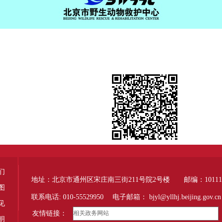
们
地址：北京市通州区宋庄南三街211号院2号楼 邮编：10111
图
联系电话: 010-55529950 电子邮箱：
bjyl@yllhj.beijing.gov.cn
见
友情链接：
明